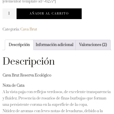
[elementor-template id=»6277″]
AÑADIR AL CARRITO
Categoría:
Cava Brut
Descripción
Información adicional
Valoraciones (2)
Descripción
Cava Brut Reserva Ecológico
Nota de Cata
A la vista paja con reflejos verdosos, de excelente transparencia
y fluidez. Presencia de rosarios de finas burbujas que forman
una persistente corona en la superficie de la copa.
Nitidez de aromas con leves notas de levaduras, debido a la