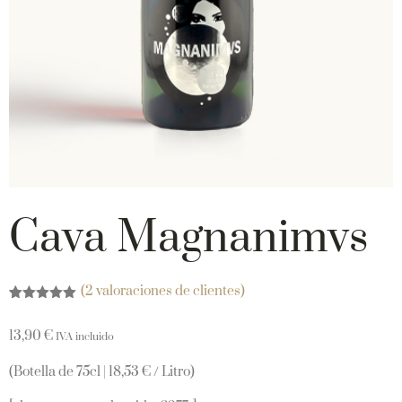
Cava Magnanimvs
(
2
valoraciones de clientes)
Valorado
2
con
5.00
de
13,90
€
5 en base
IVA incluido
a
valoraciones
(Botella de 75cl | 18,53 € / Litro)
de clientes