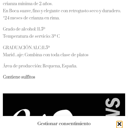
crianza mínima de 2 años.
En Boca suave, fino y elegante con retrogusto seco y duradero.
*24 meses de crianza en rima.
Grado de alcohol: 11.5º
Temperatura de servicio: 3º C
GRADUACIÓN ALC:11.5º
Marid
.
aje: Combina con toda clase de platos
Área de producción: Requena, España.
Contiene sulfitos
Gestionar consentimiento