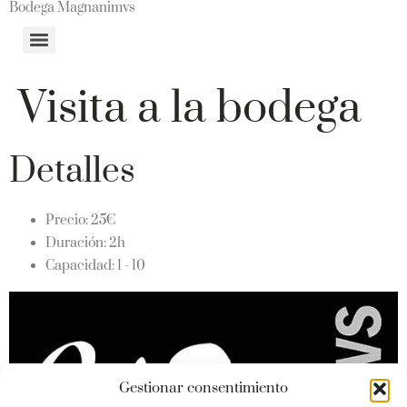
Bodega Magnanimvs
Visita a la bodega
Detalles
Precio:
25
€
Duración:
2h
Capacidad:
1 - 10
Gestionar consentimiento