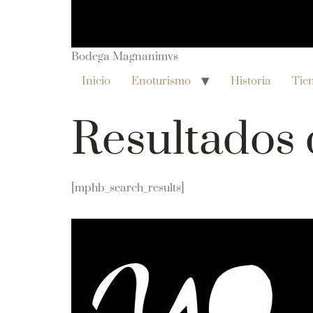
Bodega Magnanimvs
Inicio
Enoturismo
Historia
Tie
Resultados
[mphb_search_results]